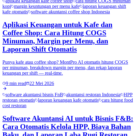
aplikasi keuangan kafe coffee shop
cara hitung COGS minuman
kopi
margin keuntungan per menu kafe
laporan keuangan shift
kafe otomatis
software akuntansi coffee shop Indonesia
Aplikasi Keuangan untuk Kafe dan
Coffee Shop: Cara Hitung COGS
Minuman, Margin per Menu, dan
Laporan Shift Otomatis
Punya kafe atau coffee shop? MontPro AI otomatis hitung COGS
per minuman, breakdown margin per menu, dan rekap laporan
keuangan per shift — real-time.
9 min read
22 Mei 2026
software akuntansi bisnis FnB
akuntansi restoran Indonesia
HPP
restoran otomatis
laporan keuangan kafe otomatis
cara hitung food
cost restoran
Software Akuntansi AI untuk Bisnis F&B:
Cara Otomatis Kelola HPP, Biaya Bahan
Baku, dan Laporan Laba Rugi Restoran