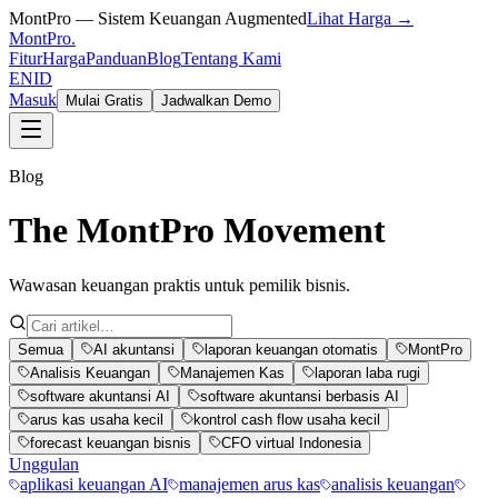
MontPro — Sistem Keuangan Augmented
Lihat Harga →
MontPro
.
Fitur
Harga
Panduan
Blog
Tentang Kami
EN
ID
Masuk
Mulai Gratis
Jadwalkan Demo
Blog
The MontPro Movement
Wawasan keuangan praktis untuk pemilik bisnis.
Semua
AI akuntansi
laporan keuangan otomatis
MontPro
Analisis Keuangan
Manajemen Kas
laporan laba rugi
software akuntansi AI
software akuntansi berbasis AI
arus kas usaha kecil
kontrol cash flow usaha kecil
forecast keuangan bisnis
CFO virtual Indonesia
Unggulan
aplikasi keuangan AI
manajemen arus kas
analisis keuangan