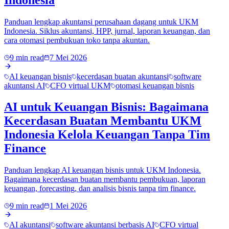
Panduan lengkap akuntansi perusahaan dagang untuk UKM
Indonesia. Siklus akuntansi, HPP, jurnal, laporan keuangan, dan
cara otomasi pembukuan toko tanpa akuntan.
9 min read
7 Mei 2026
AI keuangan bisnis
kecerdasan buatan akuntansi
software
akuntansi AI
CFO virtual UKM
otomasi keuangan bisnis
AI untuk Keuangan Bisnis: Bagaimana
Kecerdasan Buatan Membantu UKM
Indonesia Kelola Keuangan Tanpa Tim
Finance
Panduan lengkap AI keuangan bisnis untuk UKM Indonesia.
Bagaimana kecerdasan buatan membantu pembukuan, laporan
keuangan, forecasting, dan analisis bisnis tanpa tim finance.
9 min read
1 Mei 2026
AI akuntansi
software akuntansi berbasis AI
CFO virtual