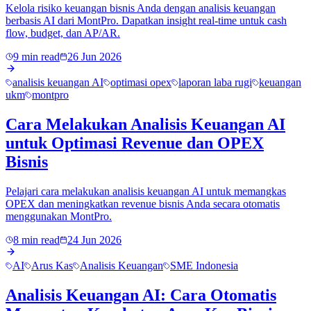
Kelola risiko keuangan bisnis Anda dengan analisis keuangan
berbasis AI dari MontPro. Dapatkan insight real-time untuk cash
flow, budget, dan AP/AR.
9 min read
26 Jun 2026
analisis keuangan AI
optimasi opex
laporan laba rugi
keuangan
ukm
montpro
Cara Melakukan Analisis Keuangan AI
untuk Optimasi Revenue dan OPEX
Bisnis
Pelajari cara melakukan analisis keuangan AI untuk memangkas
OPEX dan meningkatkan revenue bisnis Anda secara otomatis
menggunakan MontPro.
8 min read
24 Jun 2026
AI
Arus Kas
Analisis Keuangan
SME Indonesia
Analisis Keuangan AI: Cara Otomatis