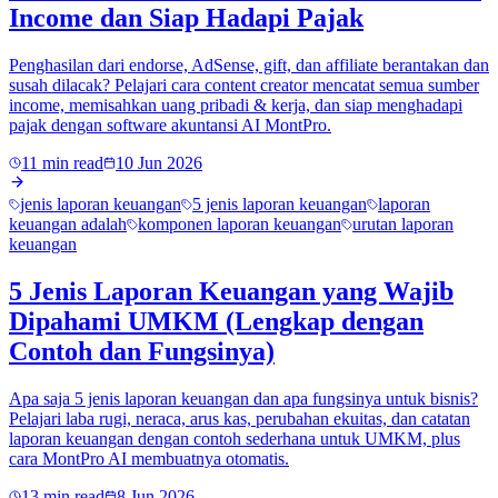
Income dan Siap Hadapi Pajak
Penghasilan dari endorse, AdSense, gift, dan affiliate berantakan dan
susah dilacak? Pelajari cara content creator mencatat semua sumber
income, memisahkan uang pribadi & kerja, dan siap menghadapi
pajak dengan software akuntansi AI MontPro.
11 min read
10 Jun 2026
jenis laporan keuangan
5 jenis laporan keuangan
laporan
keuangan adalah
komponen laporan keuangan
urutan laporan
keuangan
5 Jenis Laporan Keuangan yang Wajib
Dipahami UMKM (Lengkap dengan
Contoh dan Fungsinya)
Apa saja 5 jenis laporan keuangan dan apa fungsinya untuk bisnis?
Pelajari laba rugi, neraca, arus kas, perubahan ekuitas, dan catatan
laporan keuangan dengan contoh sederhana untuk UMKM, plus
cara MontPro AI membuatnya otomatis.
13 min read
8 Jun 2026