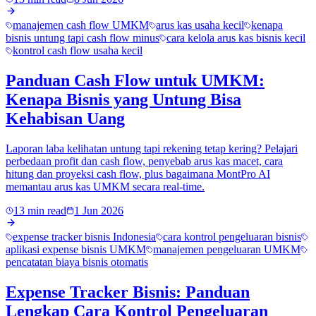
manajemen cash flow UMKM
arus kas usaha kecil
kenapa
bisnis untung tapi cash flow minus
cara kelola arus kas bisnis kecil
kontrol cash flow usaha kecil
Panduan Cash Flow untuk UMKM:
Kenapa Bisnis yang Untung Bisa
Kehabisan Uang
Laporan laba kelihatan untung tapi rekening tetap kering? Pelajari
perbedaan profit dan cash flow, penyebab arus kas macet, cara
hitung dan proyeksi cash flow, plus bagaimana MontPro AI
memantau arus kas UMKM secara real-time.
13 min read
1 Jun 2026
expense tracker bisnis Indonesia
cara kontrol pengeluaran bisnis
aplikasi expense bisnis UMKM
manajemen pengeluaran UMKM
pencatatan biaya bisnis otomatis
Expense Tracker Bisnis: Panduan
Lengkap Cara Kontrol Pengeluaran