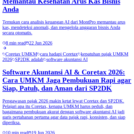
Memantau Kesehatan Arus Kas Bisnis
Anda
Temukan cara analisis keuangan AI dari MontPro memantau arus
kas, mendeteksi anomali, dan mengelola anggaran bisnis Anda
secara otomatis.
8 min read
22 Jun 2026
Coretax UMKM
cara hadapi Coretax
kepatuhan pajak UMKM
2026
SP2DK adalah
software akuntansi AI
Software Akuntansi AI & Coretax 2026:
Cara UMKM Jaga Pembukuan Rapi agar
Siap, Patuh, dan Aman dari SP2DK
Pengawasan pajak 2026 makin ketat lewat Coretax dan SP2DK.
Pelajari apa itu Coretax, kenapa UMKM harus peduli, dan
bagaimana pembukuan akurat dengan software akuntansi AI jadi
garis pertahanan pertama agar data pajak rapi, konsisten, dan siap
diperiksa.
10 min read
19 Jun 2026