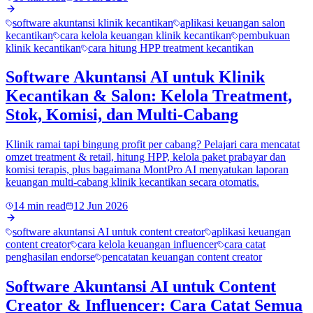
software akuntansi klinik kecantikan
aplikasi keuangan salon
kecantikan
cara kelola keuangan klinik kecantikan
pembukuan
klinik kecantikan
cara hitung HPP treatment kecantikan
Software Akuntansi AI untuk Klinik
Kecantikan & Salon: Kelola Treatment,
Stok, Komisi, dan Multi-Cabang
Klinik ramai tapi bingung profit per cabang? Pelajari cara mencatat
omzet treatment & retail, hitung HPP, kelola paket prabayar dan
komisi terapis, plus bagaimana MontPro AI menyatukan laporan
keuangan multi-cabang klinik kecantikan secara otomatis.
14 min read
12 Jun 2026
software akuntansi AI untuk content creator
aplikasi keuangan
content creator
cara kelola keuangan influencer
cara catat
penghasilan endorse
pencatatan keuangan content creator
Software Akuntansi AI untuk Content
Creator & Influencer: Cara Catat Semua