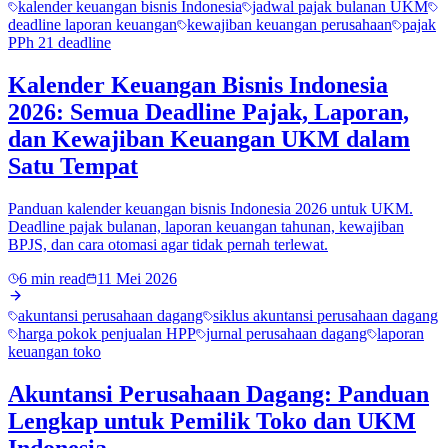
kalender keuangan bisnis Indonesia
jadwal pajak bulanan UKM
deadline laporan keuangan
kewajiban keuangan perusahaan
pajak
PPh 21 deadline
Kalender Keuangan Bisnis Indonesia
2026: Semua Deadline Pajak, Laporan,
dan Kewajiban Keuangan UKM dalam
Satu Tempat
Panduan kalender keuangan bisnis Indonesia 2026 untuk UKM.
Deadline pajak bulanan, laporan keuangan tahunan, kewajiban
BPJS, dan cara otomasi agar tidak pernah terlewat.
6 min read
11 Mei 2026
akuntansi perusahaan dagang
siklus akuntansi perusahaan dagang
harga pokok penjualan HPP
jurnal perusahaan dagang
laporan
keuangan toko
Akuntansi Perusahaan Dagang: Panduan
Lengkap untuk Pemilik Toko dan UKM
Indonesia