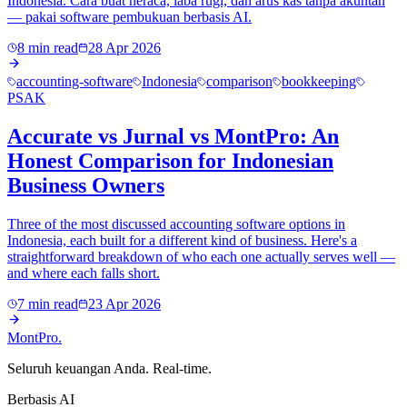
Indonesia. Cara buat neraca, laba rugi, dan arus kas tanpa akuntan
— pakai software pembukuan berbasis AI.
8 min read
28 Apr 2026
accounting-software
Indonesia
comparison
bookkeeping
PSAK
Accurate vs Jurnal vs MontPro: An
Honest Comparison for Indonesian
Business Owners
Three of the most discussed accounting software options in
Indonesia, each built for a different kind of business. Here's a
straightforward breakdown of who each one actually serves well —
and where each falls short.
7 min read
23 Apr 2026
MontPro
.
Seluruh keuangan Anda. Real-time.
Berbasis AI