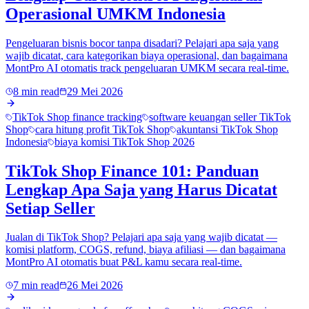
Operasional UMKM Indonesia
Pengeluaran bisnis bocor tanpa disadari? Pelajari apa saja yang
wajib dicatat, cara kategorikan biaya operasional, dan bagaimana
MontPro AI otomatis track pengeluaran UMKM secara real-time.
8 min read
29 Mei 2026
TikTok Shop finance tracking
software keuangan seller TikTok
Shop
cara hitung profit TikTok Shop
akuntansi TikTok Shop
Indonesia
biaya komisi TikTok Shop 2026
TikTok Shop Finance 101: Panduan
Lengkap Apa Saja yang Harus Dicatat
Setiap Seller
Jualan di TikTok Shop? Pelajari apa saja yang wajib dicatat —
komisi platform, COGS, refund, biaya afiliasi — dan bagaimana
MontPro AI otomatis buat P&L kamu secara real-time.
7 min read
26 Mei 2026